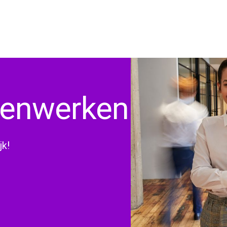
menwerken
jk!