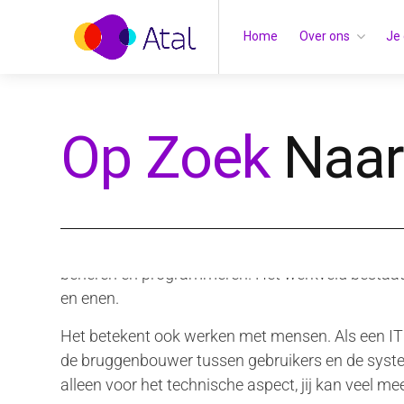
Home
Over ons
Je 
Op Zoek
Naar
Werken als IT’er betekent meer dan de hele dag
beheren en programmeren. Het werkveld bestaat 
en enen.
Het betekent ook werken met mensen. Als een IT p
de bruggenbouwer tussen gebruikers en de syste
alleen voor het technische aspect, jij kan veel mee