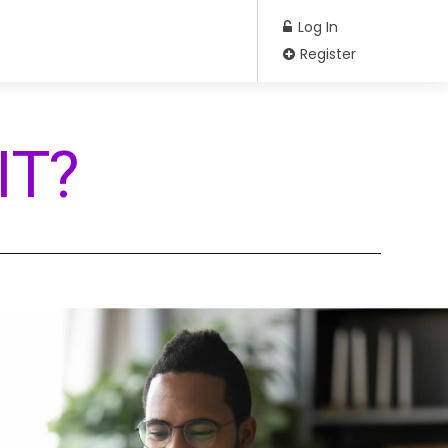
Log In
Register
IT?​