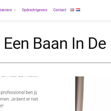
carriere
Opdrachtgevers
Contact
 Een Baan In De
 complexe systemen
uit meer dan nullen
rofessional ben jij
men. Je bent er niet
r!