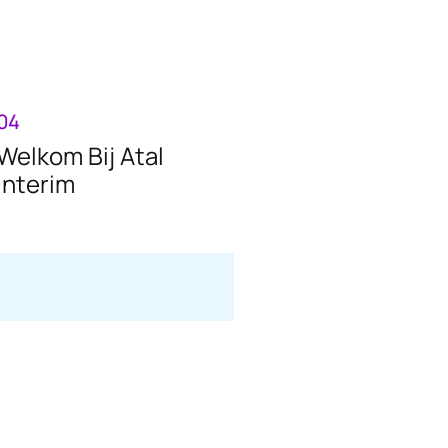
04
Welkom Bij Atal
Interim